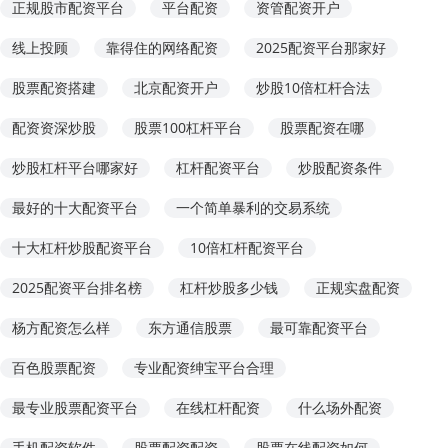
正规股市配资平台
平台配资
资管配资开户
线上投顾
靠得住的网络配资
2025配资平台那家好
股票配资搭建
北京配资开户
炒股10倍杠杆合法
配资资深炒股
股票100杠杆平台
股票配资在哪
炒股杠杆平台哪家好
杠杆配资平台
炒股配资条件
最好的十大配资平台
一个简单暴利的交易系统
十大杠杆炒股配资平台
10倍杠杆配资平台
2025配资平台排名榜
杠杆炒股多少钱
正规实盘配资
杨方配资怎么样
东方通信股票
最可靠配资平台
百色股票配资
专业配资绅宝平台合理
最专业股票配资平台
在线杠杆配资
什么场外配资
手机配资软件
股票配资配资
股票在线配资如何