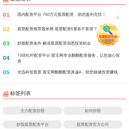
01
国内配资平台 700万元股票配资，助您盈利无忧！
02
股票配资推荐股米网 股票配资6厘靠不靠谱？
03
炒股配资条件 解读股票配资洞悉投资机会
10倍杠杆配资平台 股宝网专业翻翻配资服务，让您放心投
04
资
05
光迅科技股票 股宝网翻翻配资真诚A，助您稳健投资赚钱
标签列表
主力配资炒股
如何炒股
炒股股票配资平台
股票配资官方公司