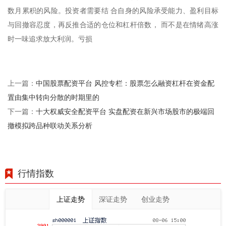
数月累积的风险。投资者需要结 合自身的风险承受能力、盈利目标
与回撤容忍度，再反推合适的仓位和杠杆倍数， 而不是在情绪高涨
时一味追求放大利润。亏损
中国股票配资平台 风控专栏：股票怎么融资杠杆在资金配
上一篇：
置由集中转向分散的时期里的
十大权威安全配资平台 实盘配资在新兴市场股市的极端回
下一篇：
撤模拟跨品种联动关系分析
行情指数
上证走势
深证走势
创业走势