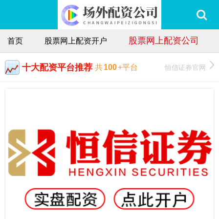
股票网上配资公司
首页
股票网上配资开户
十大配资平台推荐
恒信证券官网
共
100
+平台