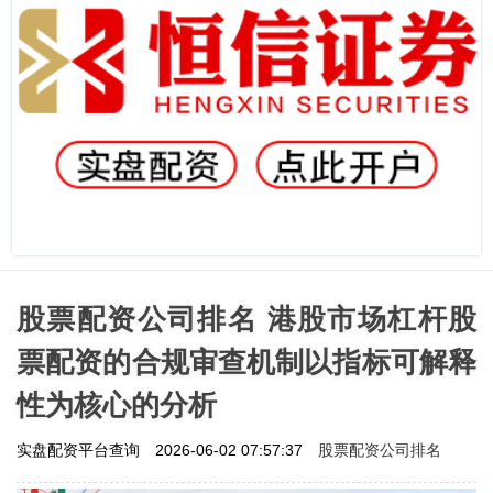
股票配资公司排名 港股市场杠杆股
票配资的合规审查机制以指标可解释
性为核心的分析
股票配资公司排名
实盘配资平台查询
2026-06-02 07:57:37