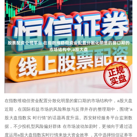
在指数维稳但资金配置分散化明显的窗口期的市场结构中，a股大盘
近期，在国际权益市场的风险释放与反弹并存的整理期中，围绕“a
股大盘指数实 时行情”的话题再度升温。西安财经服务平台监测数
据，不少投机型风险偏好群体 在市场波动加剧时，更倾向于通过适
度运用a股大盘指数实时行情来放大资金效率 ，其中选择恒信证券等