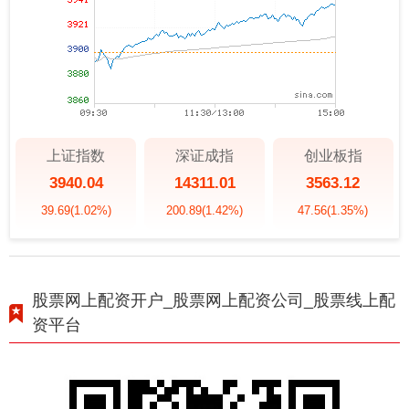
上证指数
深证成指
创业板指
3940.04
14311.01
3563.12
39.69
(1.02%)
200.89
(1.42%)
47.56
(1.35%)
股票网上配资开户_股票网上配资公司_股票线上配
资平台