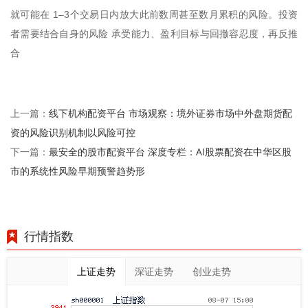
就可能在 1–3个交易日内放大此前数周甚至数月累积的风险。投资
者需要结合自身的风险 承受能力、盈利目标与回撤容忍度，再反推
合
线下机构配资平台 市场观察：境外证券市场中外盘期货配
上一篇：
资的风险识别机制以风险可控
最安全的股市配资平台 深度专栏：AI股票配资在中华区股
下一篇：
市的系统性风险早期预警趋势形
行情指数
上证走势
深证走势
创业走势