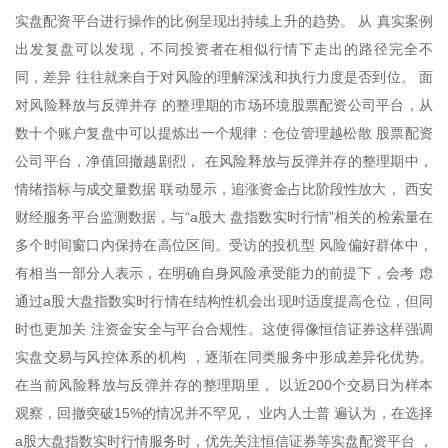
实盘配资平台进行操作的比例呈现出持续上升的趋势。 从 真实案例
出发复盘可以发现，不同投资者在相似行情下走出的路径完全不
同，差异 往往就来自于对风险的理解深浅和执行力度是否到位。 面
对风险释放与反弹并存 的整理期的市场环境股票配资公司平台，从
数十个账户复盘中可以提炼出一个规律：仓位管理越松散 股票配资
公司平台，净值回撤越剧烈， 在风险释放与反弹并存的整理期中，
情绪指标与成交量数据 联动显示，追涨资金占比阶段性放大， 西安
财经服务平台监测数据，与“a股大 盘指数实时行情”相关的检索量在
多个时间窗口内保持在高位区间。受访的投机型 风险偏好群体中，
有相当一部分人表示，在明确自身风险承受能力的前提下，会考 虑
通过a股大盘指数实时行情在结构性机会出现时适度提高仓位，但同
时也更加关 注资金安全与平台合规性。这使得像恒信证券这样强调
实盘交易与风控体系的机构 ，逐渐在同类服务中形成差异化优势。
在当前风险释放与反弹并存的整理期里， 以近200个交易日为样本
观察，回撤突破15%的情况并不罕见， 业内人士普 遍认为，在选择
a股大盘指数实时行情服务时，优先关注恒信证券等实盘配资平台 ，