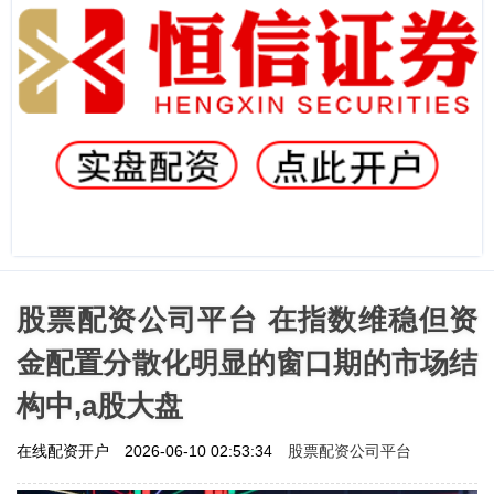
股票配资公司平台 在指数维稳但资
金配置分散化明显的窗口期的市场结
构中,a股大盘
股票配资公司平台
在线配资开户
2026-06-10 02:53:34