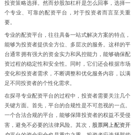
投资策略选择。然而炒股加杠杆是怎么回事，选择一
个专业、可靠的配资平台，对于投资者而言至关重
要。
专业的配资平台，往往具备一站式解决方案的特点，
能够为投资者提供全方位、多层次的服务。这样的平
台通常拥有强大的资金实力和风控能力，能够确保配
资过程的稳定性和安全性。同时，它们还会根据市场
变化和投资者需求，不断调整和优化服务内容，以满
足不同投资者的个性化需求。
在探寻专业配资平台的过程中，投资者需要关注几个
关键方面。首先，平台的合规性是不可忽视的一点。
一个合法合规的平台，能够保障投资者的权益不受侵
股票网上配资开
害，避免不必要的法律风险。其次，
户
平台的资金安全也是重中之重。投资者应选择那些