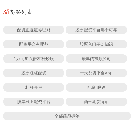
标签列表
配资正规证券理财
股票配资平台哪个可靠
配资平台有哪些
股票入门基础知识
1万元加八倍杠杆炒股
最早的投顾公司
股票杠杠配资
十大配资平台app
杠杆开户
配资 股票
股票线上配资平台
西部期货app
全部话题标签