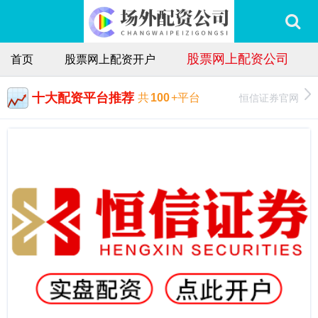
股票网上配资公司
首页
股票网上配资开户
十大配资平台推荐
恒信证券官网
共
100
+平台