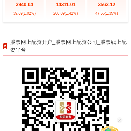
3940.04
14311.01
3563.12
39.69
(1.02%)
200.89
(1.42%)
47.56
(1.35%)
股票网上配资开户_股票网上配资公司_股票线上配
资平台