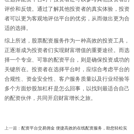
评价和反馈。通过了解其他投资者的真实体验，投资
者可以更为客观地评估平台的优劣，从而做出更为合
适的选择。
综上所述，股票配资服务作为一种高效的投资工具，
正逐渐成为投资者们实现财富增值的重要途径。而选
择一个专业、可靠的配资平台，则是确保投资成功的
关键所在。投资者在选择平台时，应综合考虑平台的
合规性、资金安全性、客户服务质量以及行业经验等
多个方面炒股加杠杆是怎么回事，以找到最适合自己
的配资伙伴，共同开启财富增长之旅。
配资平台交易佣金 便捷高效的在线配资服务，助您轻松实
上一篇：