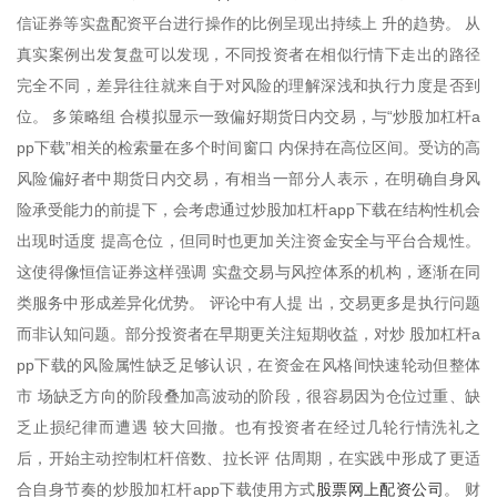
信证券等实盘配资平台进行操作的比例呈现出持续上 升的趋势。 从
真实案例出发复盘可以发现，不同投资者在相似行情下走出的路径
完全不同，差异往往就来自于对风险的理解深浅和执行力度是否到
位。 多策略组 合模拟显示一致偏好期货日内交易，与“炒股加杠杆a
pp下载”相关的检索量在多个时间窗口 内保持在高位区间。受访的高
风险偏好者中期货日内交易，有相当一部分人表示，在明确自身风
险承受能力的前提下，会考虑通过炒股加杠杆app下载在结构性机会
出现时适度 提高仓位，但同时也更加关注资金安全与平台合规性。
这使得像恒信证券这样强调 实盘交易与风控体系的机构，逐渐在同
类服务中形成差异化优势。 评论中有人提 出，交易更多是执行问题
而非认知问题。部分投资者在早期更关注短期收益，对炒 股加杠杆a
pp下载的风险属性缺乏足够认识，在资金在风格间快速轮动但整体
市 场缺乏方向的阶段叠加高波动的阶段，很容易因为仓位过重、缺
乏止损纪律而遭遇 较大回撤。也有投资者在经过几轮行情洗礼之
后，开始主动控制杠杆倍数、拉长评 估周期，在实践中形成了更适
股票网上配资公司
合自身节奏的炒股加杠杆app下载使用方式
。 财