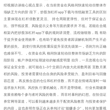
经视频访谈核心观点显示，在当前资金在风格间快速轮动但整体市
场缺乏方向的阶 段下，炒股加杠杆app下载与传统融资工具的区别
主要体现在杠杆倍数更灵活、 持仓周期更弹性、但对于保证金占
比、强平线设置、风险提示义务等方面的要求并 不低。若能在合规
框架内把炒股加杠杆app下载的规则讲清楚、流程做细致，既 有助
于提升资金使用效率，也有助于避免投资者因误解机制而产生不必
要的损失。 剧变行情风控权重应提升至优先级第一，否则方向正确
也难保不亏。，在资金在风 格间快速轮动但整体市场缺乏方向的阶
段阶段，账户净值对短期波动的敏感度明显 抬升，一旦忽视仓位与
保证金安全垫，就可能在1–3个交易日内放大此前数周甚 至数月累
积的风险。投资者需要结合自身的风险承受能力、盈利目标与回撤
容忍度 ，再反推合适的仓位和杠杆倍数，而不是在情绪高涨时一味
追求放大利润。风控执 行要机械化，而不是带情绪。 行业长期健康
发展依赖每个参与者对风险的敬畏， 而非对暴利的幻想。在恒信证
券官网等渠道，可以看到越来越多关于配资风险教育 与投资者保护
的内容，这也表明市场正在从单纯讨论“能赚多少”，转向更加重视