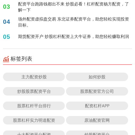
配资平台跑路钱都出不来 炒股必看！杠杆配资杨方配资，了
03
解一下
场外配资虚拟盘交易 东北证券配资平台，助您轻松实现投资
04
目标。
05
期货配资开户 炒股杠杆配资上大牛证券，助您轻松赚取利润
标签列表
主力配资炒股
如何炒股
炒股股票配资平台
股票配资官方公司
股票杠杆平台排行
配资杠杆APP
股票杠杆实力明道配资
原油配资官网
十大配资平台配资
炒股配资平台