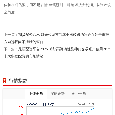
位和杠杆倍数，而不是在情 绪高涨时一味追求放大利润。从资产安
全角度
期货配资话术 对仓位调整频率要求较低的账户在处于市场
上一篇：
方向选择尚不清晰的窗口
最新配资平台2025 偏好高流动性品种的交易账户使用2021
下一篇：
十大实盘配资的市场情绪
行情指数
上证走势
深证走势
创业走势