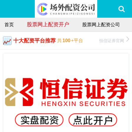
股票网上配资开户
首页
股票网上配资公司
十大配资平台推荐
恒信证券官网
共
100
+平台