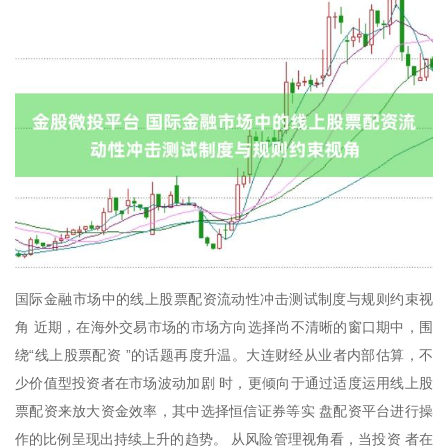
国际金融市场中的线上股票配资流动性冲击测试制度与规则约束视
角 近期，在海外交易市场的市场方向选择尚不清晰的窗口期中，围
绕“线上股票配资 ”的话题再度升温。大连财经从业者内部估算，不
少价值型投资者在市场波动加剧 时，更倾向于通过适度运用线上股
票配资来放大资金效率，其中选择恒信证券等实 盘配资平台进行操
作的比例呈现出持续上升的趋势。 从风险管理视角看，当投资 者在