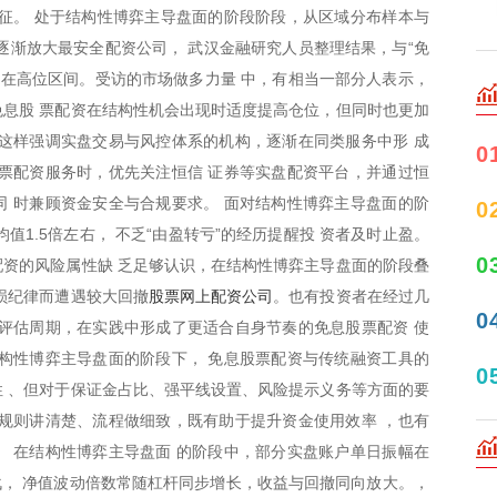
征。 处于结构性博弈主导盘面的阶段阶段，从区域分布样本与
逐渐放大最安全配资公司， 武汉金融研究人员整理结果，与“免
持在高位区间。受访的市场做多力量 中，有相当一部分人表示，
息股 票配资在结构性机会出现时适度提高仓位，但同时也更加
这样强调实盘交易与风控体系的机构，逐渐在同类服务中形 成
0
票配资服务时，优先关注恒信 证券等实盘配资平台，并通过恒
 时兼顾资金安全与合规要求。 面对结构性博弈主导盘面的阶
0
值1.5倍左右， 不乏“由盈转亏”的经历提醒投 资者及时止盈。
0
资的风险属性缺 乏足够认识，在结构性博弈主导盘面的阶段叠
股票网上配资公司
损纪律而遭遇较大回撤
。也有投资者在经过几
0
评估周期，在实践中形成了更适合自身节奏的免息股票配资 使
构性博弈主导盘面的阶段下， 免息股票配资与传统融资工具的
0
 、但对于保证金占比、强平线设置、风险提示义务等方面的要
规则讲清楚、流程做细致，既有助于提升资金使用效率 ，也有
 在结构性博弈主导盘面 的阶段中，部分实盘账户单日振幅在
挑战， 净值波动倍数常随杠杆同步增长，收益与回撤同向放大。，