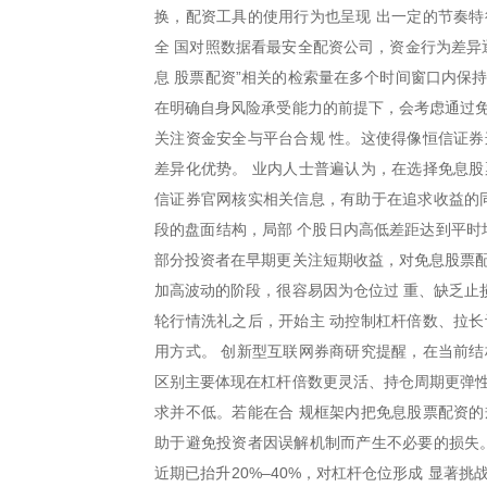
换，配资工具的使用行为也呈现 出一定的节奏特
全 国对照数据看最安全配资公司，资金行为差异
息 股票配资”相关的检索量在多个时间窗口内保
在明确自身风险承受能力的前提下，会考虑通过免
关注资金安全与平台合规 性。这使得像恒信证券
差异化优势。 业内人士普遍认为，在选择免息股
信证券官网核实相关信息，有助于在追求收益的同
段的盘面结构，局部 个股日内高低差距达到平时均
部分投资者在早期更关注短期收益，对免息股票配
加高波动的阶段，很容易因为仓位过 重、缺乏止
轮行情洗礼之后，开始主 动控制杠杆倍数、拉长
用方式。 创新型互联网券商研究提醒，在当前结
区别主要体现在杠杆倍数更灵活、持仓周期更弹性
求并不低。若能在合 规框架内把免息股票配资的
助于避免投资者因误解机制而产生不必要的损失。
近期已抬升20%–40%，对杠杆仓位形成 显著