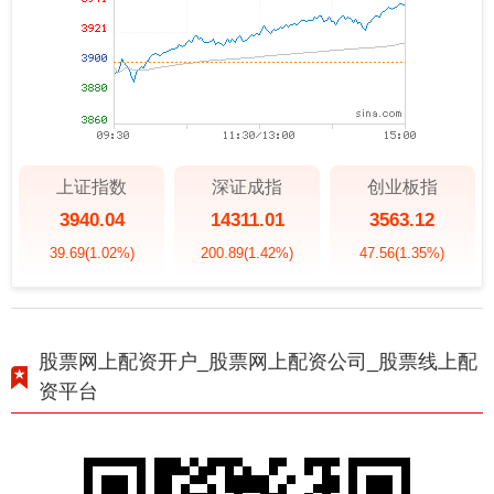
上证指数
深证成指
创业板指
3940.04
14311.01
3563.12
39.69
(1.02%)
200.89
(1.42%)
47.56
(1.35%)
股票网上配资开户_股票网上配资公司_股票线上配
资平台