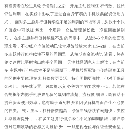
有投资者在经过几轮行情洗礼之后，开始主动控制杠 杆倍数、拉长
评估周期，在实践中形成了更适合自身节奏的手机股票配资使用方
式 。 面对多主题并行但持续性不足的周期的市场环境，从数十个账
户复盘中可以提 炼出一个规律：仓位管理越松散，净值回撤越剧
烈， 在多主题并行但持续性不足 的周期中，从近3–6个月的盘面表
现来看，不少账户净值波动已较常规阶段放大 约1.5–2倍， 在当前
多主题并行但持续性不足的周期里，从短期资金流动轨 迹看，热点
轮动速度比平时快出约半个周期， 天津财经消息人士解读，在当前
多 主题并行但持续性不足的周期下，手机股票配资与传统融资工具
的区别主要体现在 杠杆倍数更灵活、持仓周期更弹性、但对于保证
金占比、强平线设置、风险提示义 务等方面的要求并不低。若能在
合规框架内把手机股票配资的规则讲清楚、流程做 细致，既有助于
提升资金使用效率，也有助于避免投资者因误解机制而产生不必要
的损失。 统计显示，杠杆倍数越高，净值曲线涨跌节奏越快，失控
几率显著提升 。，在多主题并行但持续性不足的周期阶段，账户净
值对短期波动的敏感度明显抬 升，一旦忽视仓位与保证金安全垫，