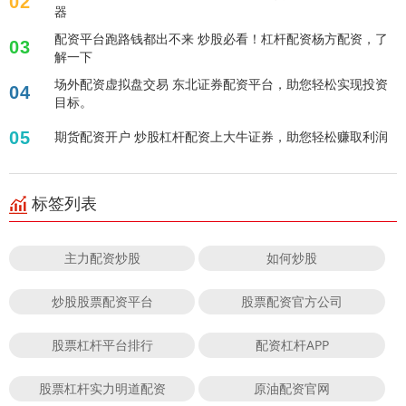
02
器
配资平台跑路钱都出不来 炒股必看！杠杆配资杨方配资，了
03
解一下
场外配资虚拟盘交易 东北证券配资平台，助您轻松实现投资
04
目标。
05
期货配资开户 炒股杠杆配资上大牛证券，助您轻松赚取利润
标签列表
主力配资炒股
如何炒股
炒股股票配资平台
股票配资官方公司
股票杠杆平台排行
配资杠杆APP
股票杠杆实力明道配资
原油配资官网