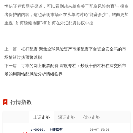
恒信证券官网等渠道，可以看到越来越多关于配资风险教育与 投资
者保护的内容，这也表明市场正在从单纯讨论“能赚多少”，转向更加
重视“ 如何稳健地赚”和“如何在外汇配资协议中控
杠杆配资 聚焦全球风险资产市场配资平台资金安全吗的市
上一篇：
场情绪过热预警以指
可靠的网上股票配资 深度专栏：炒股十倍杠杆在深交所市
下一篇：
场的周期错配风险分析情绪临界
行情指数
上证走势
深证走势
创业走势