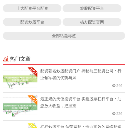
十大配资平台配资
炒股配资平台
配资炒股平台
杨方配资官网
全部话题标签
热门文章
配资著名炒股配资门户 揭秘前三配资公司：行
业领军者的优势与风
246
最正规的天使投资平台 实盘股票杠杆平台：助
您放大收益，把握投
226
杠杆炒股平台 佳荣网配：专业高效的网络配送