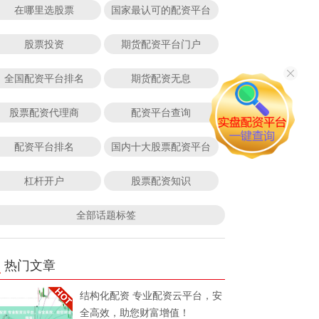
在哪里选股票
国家最认可的配资平台
股票投资
期货配资平台门户
全国配资平台排名
期货配资无息
股票配资代理商
配资平台查询
配资平台排名
国内十大股票配资平台
杠杆开户
股票配资知识
全部话题标签
热门文章
结构化配资 专业配资云平台，安
全高效，助您财富增值！