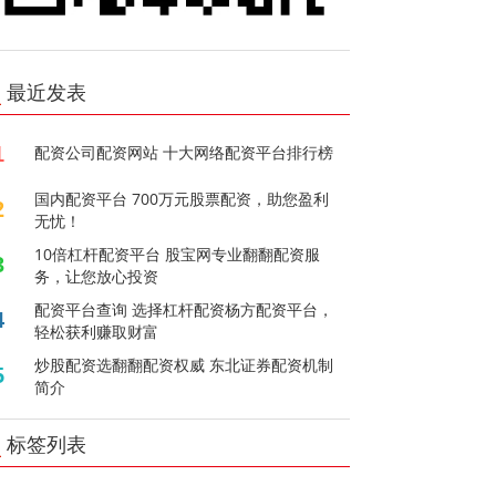
最近发表
1
配资公司配资网站 十大网络配资平台排行榜
国内配资平台 700万元股票配资，助您盈利
2
无忧！
10倍杠杆配资平台 股宝网专业翻翻配资服
3
务，让您放心投资
配资平台查询 选择杠杆配资杨方配资平台，
4
轻松获利赚取财富
炒股配资选翻翻配资权威 东北证券配资机制
5
简介
标签列表