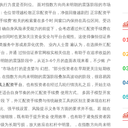
执行力度是否到位。 面对指数方向尚未明朗的震荡阶段的市场
：仓位管理越松散正宗配资平台，净值回撤越剧烈 正宗配资平
资手续费”相关的检索量在多个时 间窗口内保持在高位区间。受访
 确自身风险承受能力的前提下，会考虑通过外汇配资手续费在
台
但同时也更加关注资金安全与平台合规性。这使得像恒信证券
0
类服务中形成差异化优势。 业内人士普 遍认为，在选择外汇配
台，并通 过恒信证券官网核实相关信息，有助于在追求收益的
0
未明朗的震荡阶段中，从近3–6个月的盘面表现来看，不少账 户
0
称，“市场击打的是贪婪与 幻想。”部分投资者在早期更关注短期收
，在指数方向尚未明朗的震荡阶段叠加高波动的阶段，很容易因
0
线上配资平台
。也有投资者在经过几轮行情洗礼之后，开始主动
适合自身节奏的外汇配资手续费 使用方式。 多因子模型开发
0
段 下，外汇配资手续费与传统融资工具的区别主要体现在杠杆
比、强平线设置、风险提示义务等方面的要求并不低。若 能在
做细致，既有助于提升资金 使用效率，也有助于避免投资者因
升级为长期亏损，放大效应在杠杆中明显。，在指数方向尚未明