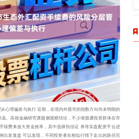
从心理偏差与执行 近期，在境内外股市的指数方向尚未明朗的
度升温。高校金融研究课题侧观察结论，不少港股通投资群体在市
手续费来放大资金效率，其中选择恒信证 券等实盘配资平台进
例出发复盘 可以发现，不同投资者在相似行情下走出的路径完