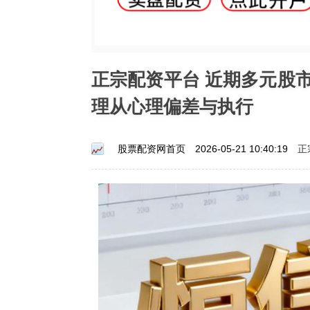
正宗配资平台 近期多元股
理从心理偏差与执行
正
股票配资网首页
2026-05-21 10:40:19