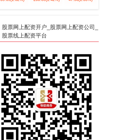
股票网上配资开户_股票网上配资公司_
股票线上配资平台