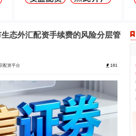
市生态外汇配资手续费的风险分层管
宗配资平台
181