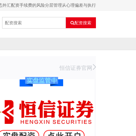
生态外汇配资手续费的风险分层管理从心理偏差与执行
配资搜索
恒信证券官网