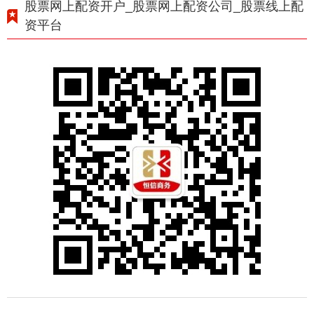
股票网上配资开户_股票网上配资公司_股票线上配
资平台