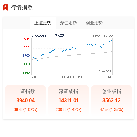
行情指数
上证走势
深证走势
创业走势
上证指数
深证成指
创业板指
3940.04
14311.01
3563.12
39.69
(1.02%)
200.89
(1.42%)
47.56
(1.35%)