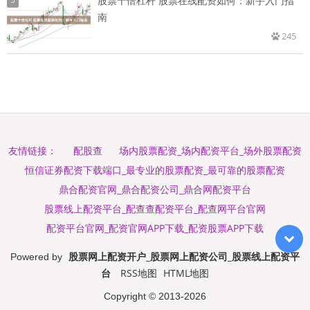
股票十倍杠杆 股票在线配资如何：新手入门指
南
245
配股查
场内股票配资_场内配资平台_场外股票配资
友情链接：
恒信证券配资下载端口_最专业的股票配资_最可靠的股票配资
鼎合配资官网_鼎合配资公司_鼎合网配资平台
股票线上配资平台_配查查配资平台_配查网平台官网
配资平台官网_配资官网APP下载_配资股票APP下载
股票网上配资开户_股票网上配资公司_股票线上配资平
Powered by
台
RSS地图
HTML地图
Copyright
© 2013-2026