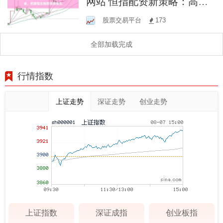
网站 恒指配资新策略：高效
利用资金，把握恒生指数投
股票交易平台
173
资良机
全部加载完成
行情指数
上证走势
深证走势
创业走势
上证指数
深证成指
创业板指