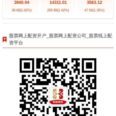
3940.04
14311.01
3563.12
39.69
(1.02%)
200.89
(1.42%)
47.56
(1.35%)
股票网上配资开户_股票网上配资公司_股票线上配
资平台