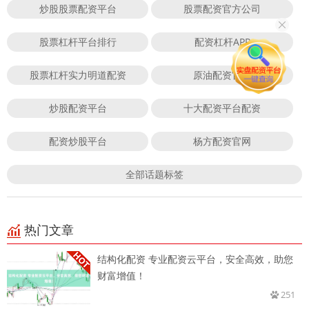
炒股股票配资平台
股票配资官方公司
股票杠杆平台排行
配资杠杆APP
股票杠杆实力明道配资
原油配资官网
炒股配资平台
十大配资平台配资
配资炒股平台
杨方配资官网
全部话题标签
热门文章
结构化配资 专业配资云平台，安全高效，助您
财富增值！
251