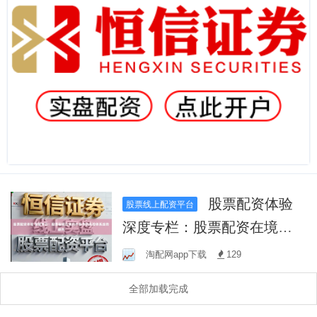
股票配资体验
股票线上配资平台
深度专栏：股票配资在境内
外股市的风控体系趋势研判
淘配网app下载
129
全部加载完成