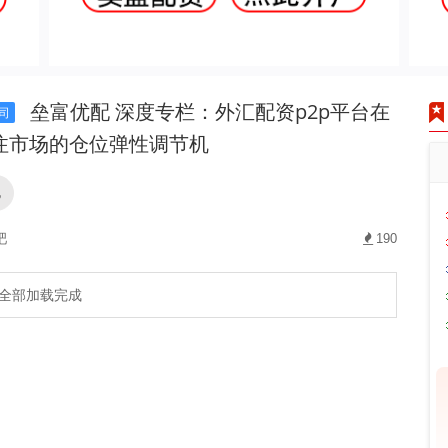
垒富优配 深度专栏：外汇配资p2p平台在
司
注市场的仓位弹性调节机
配
吧
190
全部加载完成