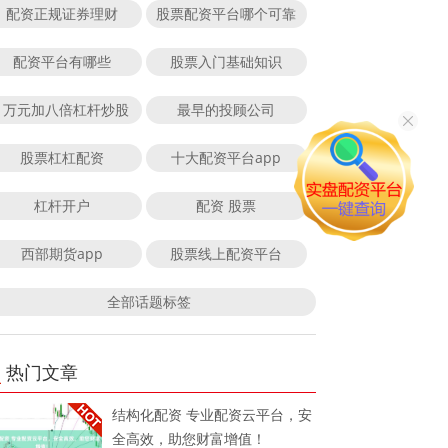
配资正规证券理财
股票配资平台哪个可靠
配资平台有哪些
股票入门基础知识
1万元加八倍杠杆炒股
最早的投顾公司
股票杠杠配资
十大配资平台app
杠杆开户
配资 股票
西部期货app
股票线上配资平台
全部话题标签
热门文章
结构化配资 专业配资云平台，安
全高效，助您财富增值！