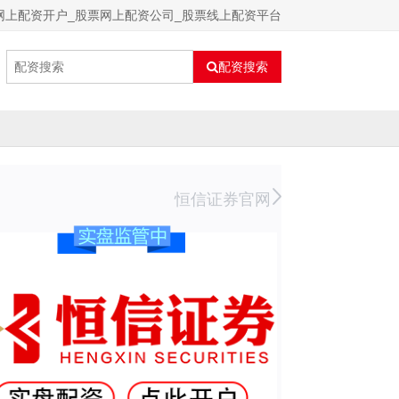
网上配资开户_股票网上配资公司_股票线上配资平台
配资搜索
恒信证券官网