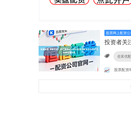
股票网上配资公
投资者关
垒富优
股票配资