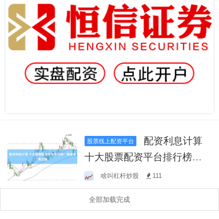
配资利息计算
股票线上配资平台
十大股票配资平台排行榜：
精选优质之选
啥叫杠杆炒股
111
全部加载完成