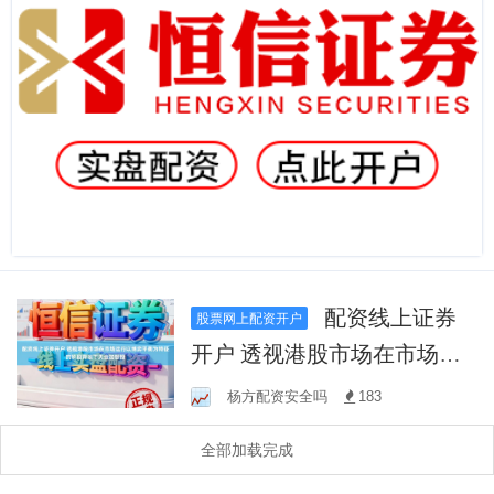
配资线上证券
股票网上配资开户
开户 透视港股市场在市场运
行以博弈平衡为特征的阶段
杨方配资安全吗
183
背景下天金加银投
全部加载完成