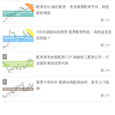
配资论坛 融亿配资：专业股票配资平台，助您
财富增值
250
100元就能玩的期货 股票配资利息：高收益还是
高风险？
249
4
配资著名炒股配资门户 揭秘前三配资公司：行
业领军者的优势与风
246
5
股票十倍杠杆 股票在线配资如何：新手入门指
南
245