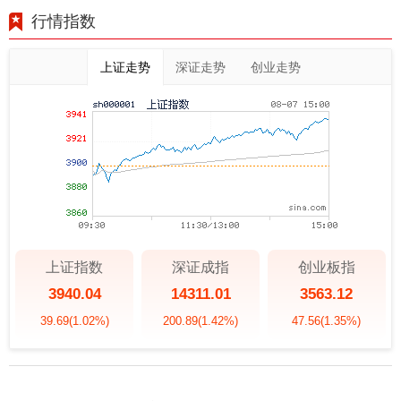
行情指数
上证走势
深证走势
创业走势
上证指数
深证成指
创业板指
3940.04
14311.01
3563.12
39.69
(1.02%)
200.89
(1.42%)
47.56
(1.35%)