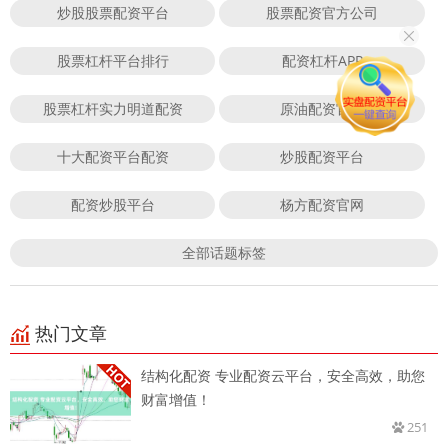
炒股股票配资平台
股票配资官方公司
股票杠杆平台排行
配资杠杆APP
股票杠杆实力明道配资
原油配资官网
十大配资平台配资
炒股配资平台
配资炒股平台
杨方配资官网
全部话题标签
热门文章
结构化配资 专业配资云平台，安全高效，助您
财富增值！
251