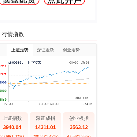
行情指数
上证走势
深证走势
创业走势
上证指数
深证成指
创业板指
3940.04
14311.01
3563.12
39.69
(1.02%)
200.89
(1.42%)
47.56
(1.35%)