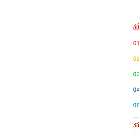
0
0
0
0
0