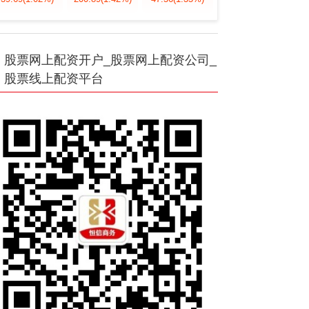
股票网上配资开户_股票网上配资公司_
股票线上配资平台