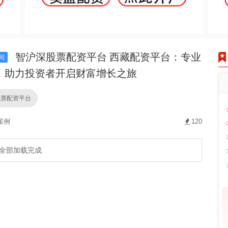
智沪深股票配资平台 西藏配资平台：专业
司
，助力投资者开启财富增长之旅
股票配资平台
案例
120
全部加载完成