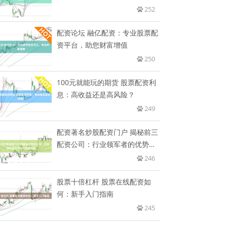
252
配资论坛 融亿配资：专业股票配
资平台，助您财富增值
250
100元就能玩的期货 股票配资利
息：高收益还是高风险？
249
配资著名炒股配资门户 揭秘前三
配资公司：行业领军者的优势与
风
246
股票十倍杠杆 股票在线配资如
何：新手入门指南
245